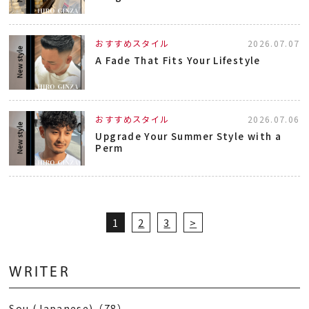
おすすめスタイル
2026.07.07
A Fade That Fits Your Lifestyle
おすすめスタイル
2026.07.06
Upgrade Your Summer Style with a
Perm
1
2
3
>
WRITER
Sou (Japanese)（78）