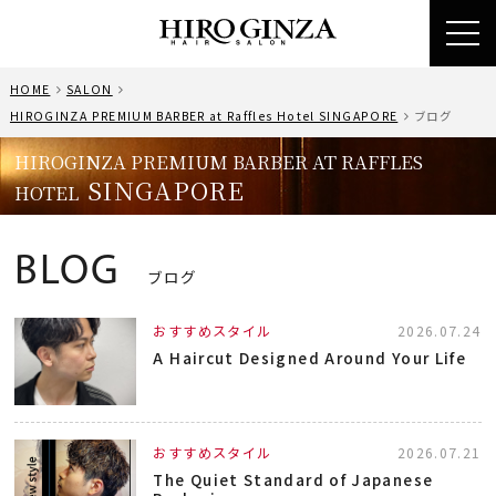
toggl
navig
HOME
SALON
HIROGINZA PREMIUM BARBER at Raffles Hotel SINGAPORE
ブログ
HIROGINZA PREMIUM BARBER AT RAFFLES
SINGAPORE
HOTEL
BLOG
ブログ
おすすめスタイル
2026.07.24
A Haircut Designed Around Your Life
おすすめスタイル
2026.07.21
The Quiet Standard of Japanese