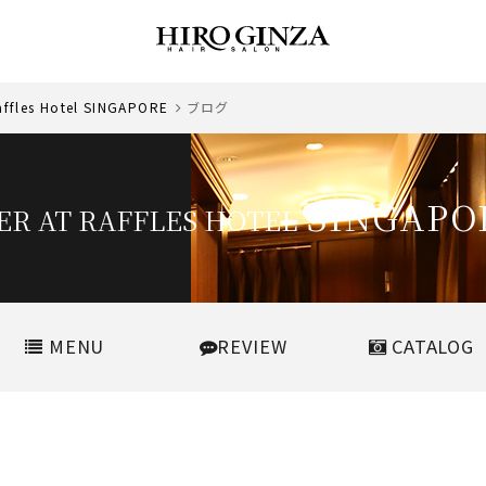
ffles Hotel SINGAPORE
ブログ
SINGAPO
R AT RAFFLES HOTEL
MENU
REVIEW
CATALOG