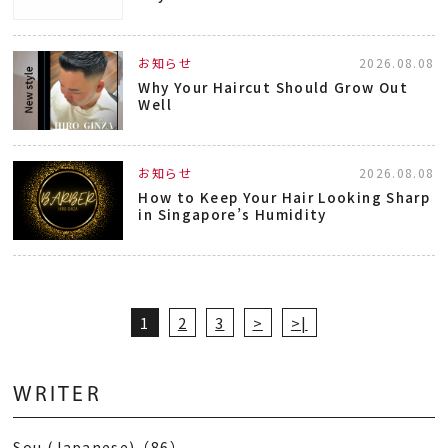
お知らせ
2026.08.08
Why Your Haircut Should Grow Out
Well
お知らせ
2026.08.08
How to Keep Your Hair Looking Sharp
in Singapore’s Humidity
1
2
3
>
>|
WRITER
Sou (Japanese)（86）