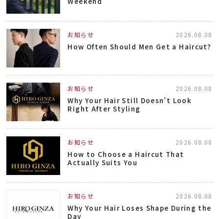
Weekend
お知らせ
2026.08.08
How Often Should Men Get a Haircut?
お知らせ
2026.08.08
Why Your Hair Still Doesn’t Look
Right After Styling
お知らせ
2026.08.08
How to Choose a Haircut That
Actually Suits You
お知らせ
2026.08.08
Why Your Hair Loses Shape During the
Day