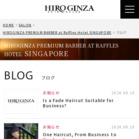
toggl
navig
HOME
SALON
HIROGINZA PREMIUM BARBER at Raffles Hotel SINGAPORE
ブログ
HIROGINZA PREMIUM BARBER AT RAFFLES
SINGAPORE
HOTEL
BLOG
ブログ
お知らせ
2026.08.10
Is a Fade Haircut Suitable for
Business?
お知らせ
2026.08.10
One Haircut, From Business to