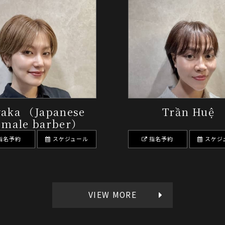
yaka （Japanese
Trần Huệ
emale barber）
指名予約
スケジュール
指名予約
スケジ
VIEW MORE