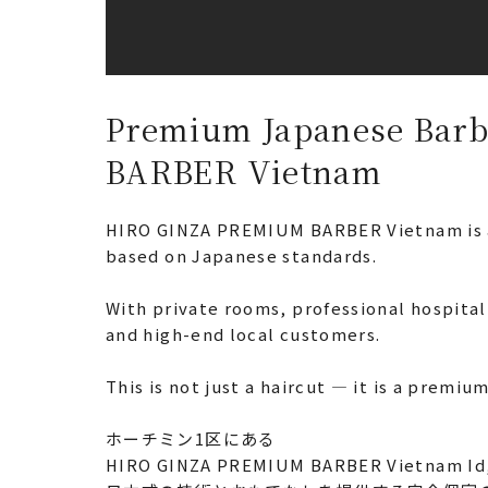
Premium Japanese Barb
BARBER Vietnam
HIRO GINZA PREMIUM BARBER Vietnam is a 
based on Japanese standards.
With private rooms, professional hospital
and high-end local customers.
This is not just a haircut — it is a prem
ホーチミン1区にある
HIRO GINZA PREMIUM BARBER Vietnam Id