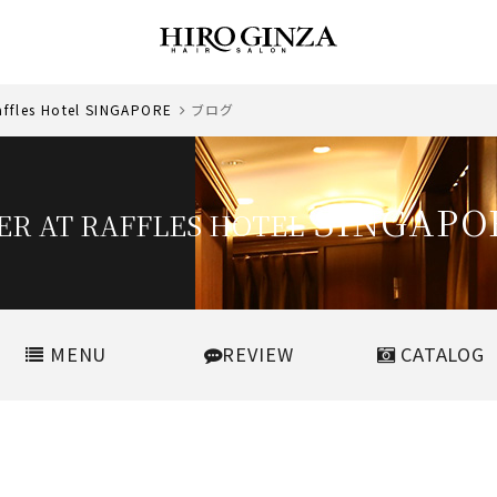
ffles Hotel SINGAPORE
ブログ
SINGAPO
R AT RAFFLES HOTEL
MENU
REVIEW
CATALOG