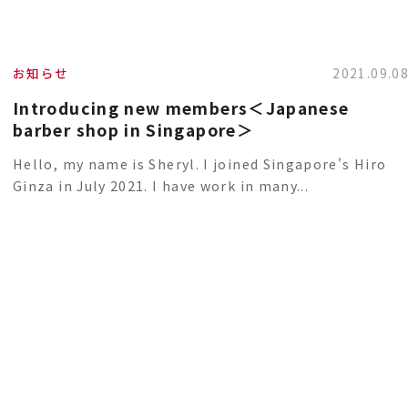
お知らせ
2021.09.0
Introducing new members＜Japanese
barber shop in Singapore＞
Hello, my name is Sheryl. I joined Singapore's Hiro
Ginza in July 2021. I have work in many...