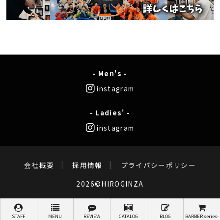
- Men's -
instagram
- Ladies' -
instagram
会社概要
採用情報
プライバシーポリシー
2026©HIROGINZA
STAFF
MENU
REVIEW
CATALOG
BLOG
BARBER series-