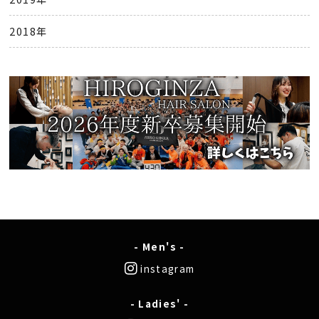
2018年
- Men's -
instagram
- Ladies' -