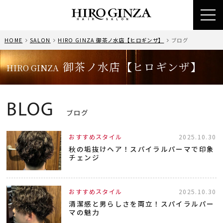
toggl
navig
HOME
SALON
HIRO GINZA 御茶ノ水店【ヒロギンザ】
ブログ
御茶ノ水店【ヒロギンザ】
HIRO GINZA
BLOG
ブログ
おすすめスタイル
2025.10.30
秋の垢抜けヘア！スパイラルパーマで印象
チェンジ
おすすめスタイル
2025.10.30
清潔感と男らしさを両立！スパイラルパー
マの魅力