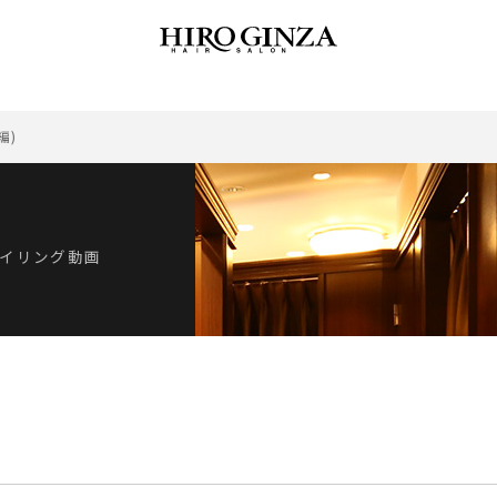
ヒロ銀座オンラインショップbarber series の購入はこちら ">
編)
イリング動画