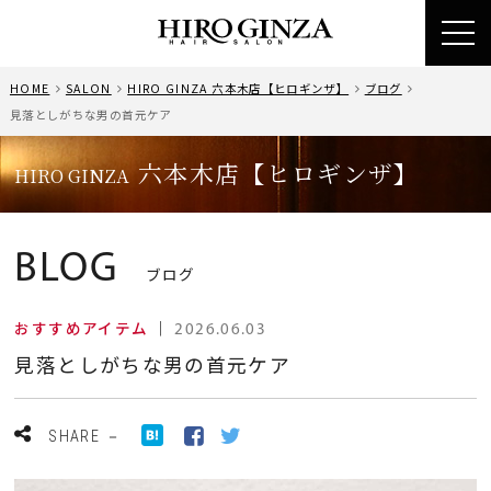
toggl
navig
HOME
SALON
HIRO GINZA 六本木店【ヒロギンザ】
ブログ
見落としがちな男の首元ケア
六本木店【ヒロギンザ】
HIRO GINZA
BLOG
ブログ
おすすめアイテム
｜
2026.06.03
見落としがちな男の首元ケア