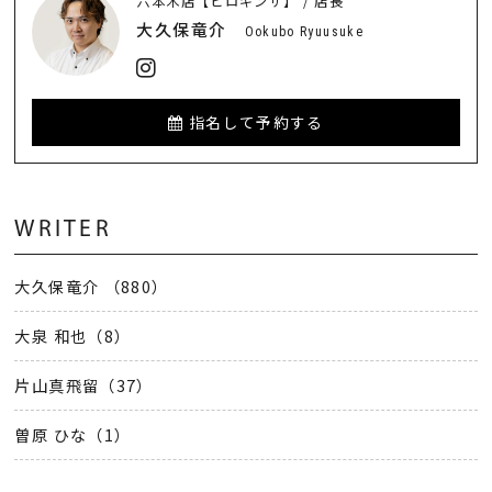
六本木店【ヒロギンザ】 / 店長
大久保竜介
Ookubo Ryuusuke
指名して予約する
WRITER
大久保竜介 （880）
大泉 和也（8）
片山真飛留（37）
曽原 ひな（1）