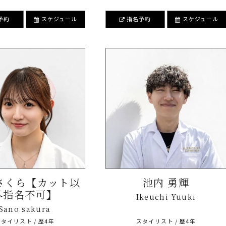
予約
スケジュール
指名予約
スケジュール
さくら【カット以
池内 勇輝
外指名不可】
Ikeuchi Yuuki
Sano sakura
タイリスト / 歴4年
スタイリスト / 歴4年