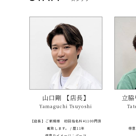
山口剛 【店長】
立脇
Yamaguchi Tsuyoshi
Ta
【店長】ご新規様 初回指名料¥1100円頂
戴致します。 / 歴11年
得意
得意なイメージ：パーマ