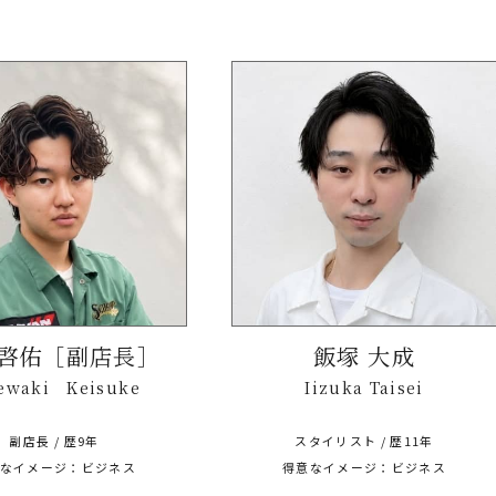
啓佑［副店長］
飯塚 大成
tewaki Keisuke
Iizuka Taisei
副店長 / 歴9年
スタイリスト / 歴11年
なイメージ：ビジネス
得意なイメージ：ビジネス