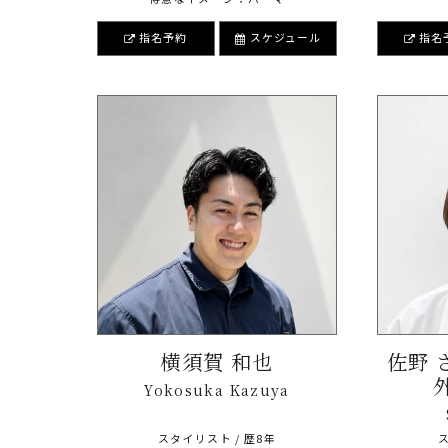
指名予約
スケジュール
指名
横須賀 和也
佐野 
Yokosuka Kazuya
スタイリスト / 歴8年
ス