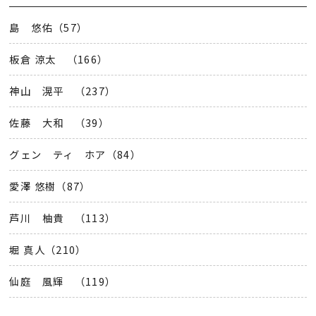
島 悠佑（57）
板倉 涼太 （166）
神山 滉平 （237）
佐藤 大和 （39）
グェン ティ ホア（84）
愛澤 悠樹（87）
芦川 柚貴 （113）
堀 真人（210）
仙庭 風輝 （119）