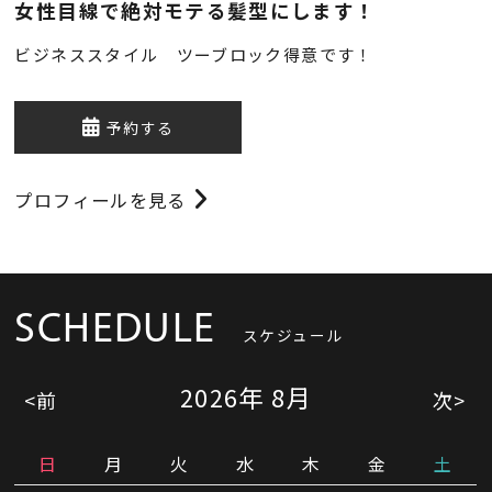
女性目線で絶対モテる髪型にします！
ビジネススタイル ツーブロック得意です！
予約する
プロフィールを見る
SCHEDULE
スケジュール
2026
年
8月
<前
次>
日
月
火
水
木
金
土