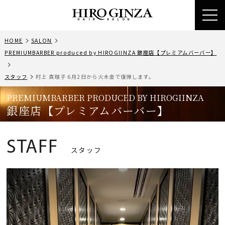
toggl
HOME
SALON
PREMIUMBARBER produced by HIROGIINZA 銀座店【プレミアムバーバー】
スタッフ
村上 真理子 6月2日から火木金で復帰します。
PREMIUMBARBER PRODUCED BY HIROGIINZA
銀座店【プレミアムバーバー】
STAFF
スタッフ