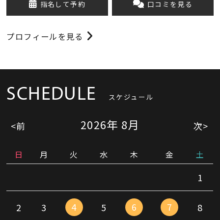
指名して予約
口コミを見る
プロフィールを見る
SCHEDULE
スケジュール
2026
年
8月
<前
次>
日
月
火
水
木
金
土
1
4
6
7
2
3
5
8