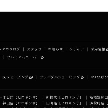
ヘアカタログ
スタッフ
お知らせ
メディア
採用情報
プレミアムバーバー
ースシェービング
ブライダルシェービング
instagra
一丁目店【ヒロギンザ】
新橋店【ヒロギンザ】
新橋銀座
神田店【ヒロギンザ】
田町店【ヒロギンザ】
浜松町店