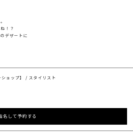
た。
よね！？
とのデザートに
ショップ】 / スタイリスト
指名して予約する