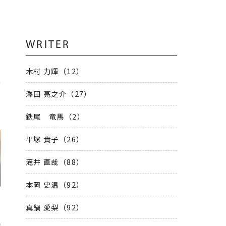
WRITER
木村 力輝（12）
澤田 亮之介（27）
鉄尾 竜馬（2）
平塚 貴子（26）
滝井 直哉（88）
本岡 史温（92）
真鍋 愛梨（92）