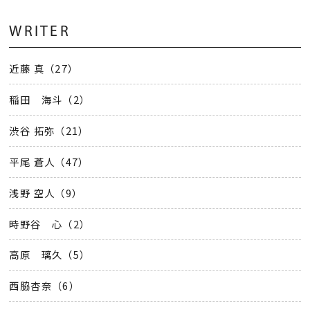
WRITER
近藤 真（27）
稲田 海斗（2）
渋谷 拓弥（21）
平尾 蒼人（47）
浅野 空人（9）
時野谷 心（2）
高原 璃久（5）
西脇杏奈（6）