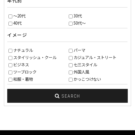
年代別
～20代
30代
40代
50代～
イメージ
ナチュラル
パーマ
スタイリッシュ・クール
カジュアル・ストリート
ビジネス
七三スタイル
ツーブロック
外国人風
和服・着物
かっこつけない
SEARCH