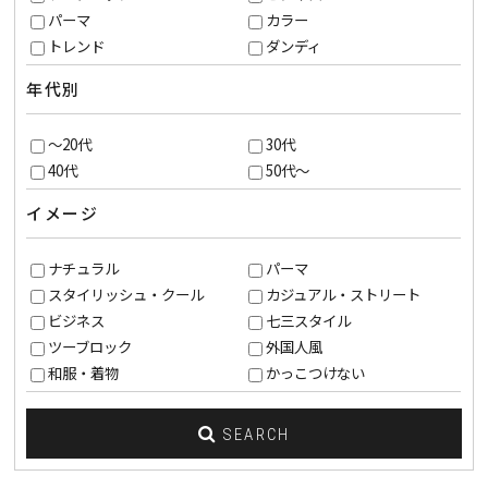
パーマ
カラー
トレンド
ダンディ
年代別
～20代
30代
40代
50代～
イメージ
ナチュラル
パーマ
スタイリッシュ・クール
カジュアル・ストリート
ビジネス
七三スタイル
ツーブロック
外国人風
和服・着物
かっこつけない
SEARCH