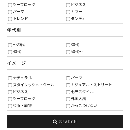
ツーブロック
ビジネス
パーマ
カラー
トレンド
ダンディ
年代別
～20代
30代
40代
50代～
イメージ
ナチュラル
パーマ
スタイリッシュ・クール
カジュアル・ストリート
ビジネス
七三スタイル
ツーブロック
外国人風
和服・着物
かっこつけない
SEARCH