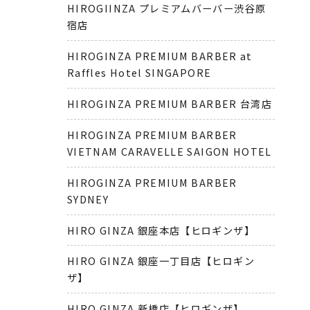
HIROGIINZA プレミアムバーバー渋谷原
宿店
HIROGINZA PREMIUM BARBER at
Raffles Hotel SINGAPORE
HIROGINZA PREMIUM BARBER 台湾店
HIROGINZA PREMIUM BARBER
VIETNAM CARAVELLE SAIGON HOTEL
HIROGINZA PREMIUM BARBER
SYDNEY
HIRO GINZA 銀座本店【ヒロギンザ】
HIRO GINZA 銀座一丁目店【ヒロギン
ザ】
HIRO GINZA 新橋店【ヒロギンザ】