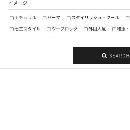
イメージ
ナチュラル
パーマ
スタイリッシュ・クール
七三スタイル
ツーブロック
外国人風
和服・
SEARCH