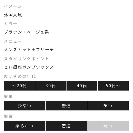
イメージ
外国人風
カラー
ブラウン・ベージュ系
メニュー
メンズカット＋ブリーチ
スタイリングポイント
ヒロ銀座ポンプワックス
おすすめの年代
～20代
30代
40代
50代～
髪量
少ない
普通
多い
髪質
柔らかい
普通
硬い