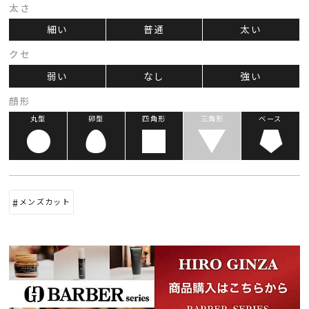
太さ
細い
普通
太い
クセ
弱い
なし
強い
顔形
丸型
卵型
四角形
三角形
ベース
メンズカット