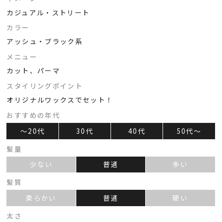
カジュアル・ストリート
カラー
アッシュ・ブラック系
メニュー
カット、パーマ
スタイリングポイント
オリジナルワックスでセット！
おすすめの年代
～20代
30代
40代
50代～
髪量
少ない
普通
多い
髪質
柔らかい
普通
硬い
太さ