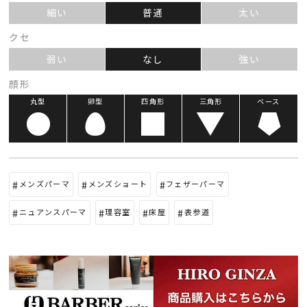
細い
普通
太い
クセ
弱い
なし
強い
顔形
丸型
卵型
四角形
三角形
ベース
メンズパーマ
メンズショート
フェザーパーマ
ニュアンスパーマ
理容室
床屋
表参道