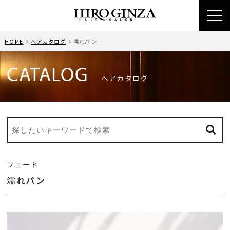
toggl
navig
HOME
ヘアカタログ
濡れパン
CATALOG
ヘアカタログ
フェード
濡れパン