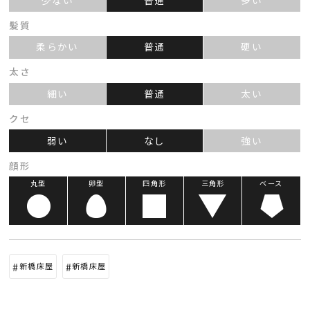
髪質
柔らかい
普通
硬い
太さ
細い
普通
太い
クセ
弱い
なし
強い
顔形
丸型
卵型
四角形
三角形
ベース
新橋床屋
新橋床屋