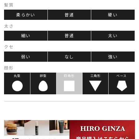
髪質
柔らかい
普通
硬い
太さ
細い
普通
太い
クセ
弱い
なし
強い
顔形
丸型
卵型
四角形
三角形
ベース