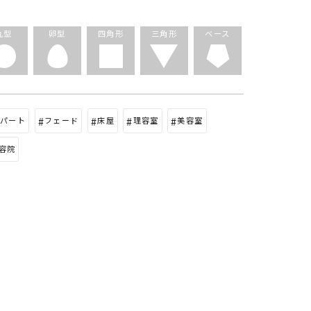
形
丸型
卵型
四角形
三角形
ベース
3パート
フェード
床屋
理容室
美容室
容院