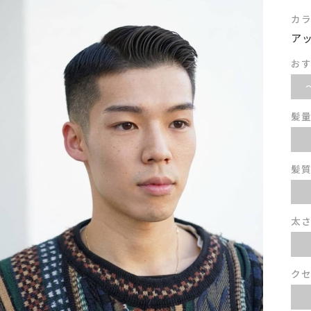
カ
ア
お
髪
髪
太
ク