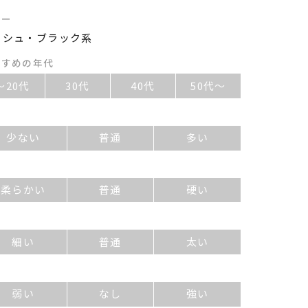
ラー
ッシュ・ブラック系
すすめの年代
～20代
30代
40代
50代～
量
少ない
普通
多い
質
柔らかい
普通
硬い
さ
細い
普通
太い
セ
弱い
なし
強い