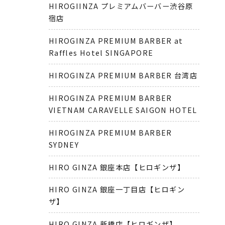
HIROGIINZA プレミアムバーバー渋谷原
宿店
HIROGINZA PREMIUM BARBER at
Raffles Hotel SINGAPORE
HIROGINZA PREMIUM BARBER 台湾店
HIROGINZA PREMIUM BARBER
VIETNAM CARAVELLE SAIGON HOTEL
HIROGINZA PREMIUM BARBER
SYDNEY
HIRO GINZA 銀座本店【ヒロギンザ】
HIRO GINZA 銀座一丁目店【ヒロギン
ザ】
HIRO GINZA 新橋店【ヒロギンザ】