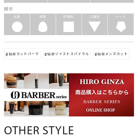
顔形
丸型
卵型
四角形
三角形
ベース
仙台カットパーマ
仙台ツイストスパイラル
仙台メンズカット
OTHER STYLE