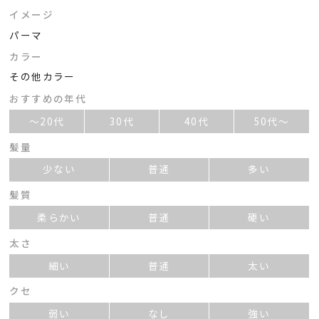
イメージ
パーマ
カラー
その他カラー
おすすめの年代
～20代
30代
40代
50代～
髪量
少ない
普通
多い
髪質
柔らかい
普通
硬い
太さ
細い
普通
太い
クセ
弱い
なし
強い