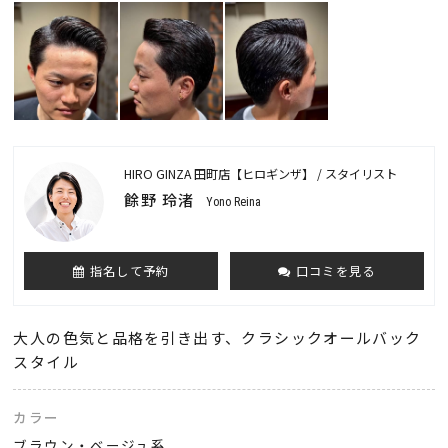
HIRO GINZA 田町店【ヒロギンザ】 / スタイリスト
餘野 玲渚
Yono Reina
指名して予約
口コミを見る
大人の色気と品格を引き出す、クラシックオールバック
スタイル
カラー
ブラウン・ベージュ系