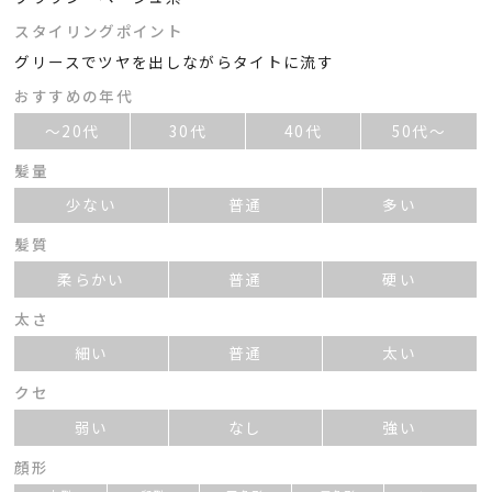
スタイリングポイント
グリースでツヤを出しながらタイトに流す
おすすめの年代
～20代
30代
40代
50代～
髪量
少ない
普通
多い
髪質
柔らかい
普通
硬い
太さ
細い
普通
太い
クセ
弱い
なし
強い
顔形