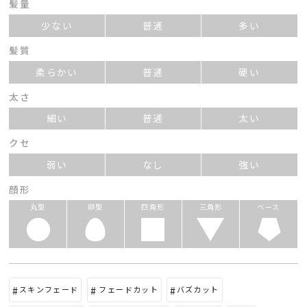
髪量
少ない
普通
多い
髪質
柔らかい
普通
硬い
太さ
細い
普通
太い
クセ
弱い
なし
強い
顔形
丸型
卵型
四角形
三角形
ベース
スキンフェード
フェードカット
バズカット