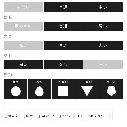
少ない
普通
多い
髪質
柔らかい
普通
硬い
太さ
細い
普通
太い
クセ
弱い
なし
強い
顔形
丸型
卵型
四角形
三角形
ベース
理容室
床屋
BARBER
ビジネス向き
毛流れパーマ