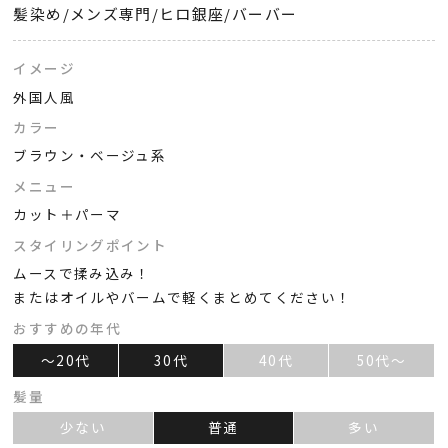
髪染め/メンズ専門/ヒロ銀座/バーバー
イメージ
外国人風
カラー
ブラウン・ベージュ系
メニュー
カット＋パーマ
スタイリングポイント
ムースで揉み込み！
またはオイルやバームで軽くまとめてください！
おすすめの年代
～20代
30代
40代
50代～
髪量
少ない
普通
多い