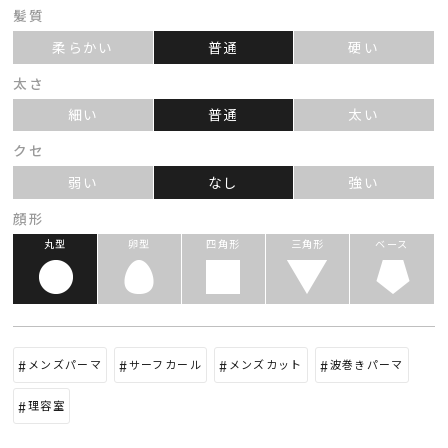
髪質
柔らかい
普通
硬い
太さ
細い
普通
太い
クセ
弱い
なし
強い
顔形
丸型
卵型
四角形
三角形
ベース
メンズパーマ
サーフカール
メンズカット
波巻きパーマ
理容室