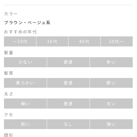
カラー
ブラウン・ベージュ系
おすすめの年代
～20代
30代
40代
50代～
髪量
少ない
普通
多い
髪質
柔らかい
普通
硬い
太さ
細い
普通
太い
クセ
弱い
なし
強い
顔形