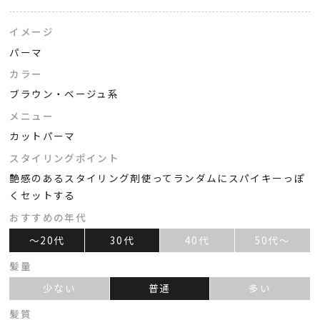
イメージ
パーマ
カラー
ブラウン・ベージュ系
メニュー
カットパーマ
スタイリングポイント
艶感のあるスタイリング剤使ってランダムにスパイキーっぽ
くセットする
おすすめの年代
～20代
30代
40代
50代～
髪量
少ない
普通
多い
髪質