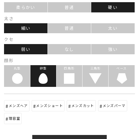
柔らかい
普通
硬い
太さ
細い
普通
太い
クセ
弱い
なし
強い
顔形
丸型
卵型
四角形
三角形
ベース
メンズヘア
メンズショート
メンズカット
メンズパーマ
理容室