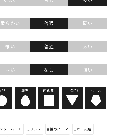
質
柔らかい
普通
硬い
さ
細い
普通
太い
セ
弱い
なし
強い
形
丸型
卵型
四角形
三角形
ベース
ンターパート
ウルフ
緩めパーマ
ヒロ銀座