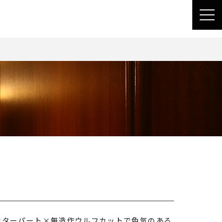
toggl
navig
ンターパート×無造作ウルフカットで色気のある