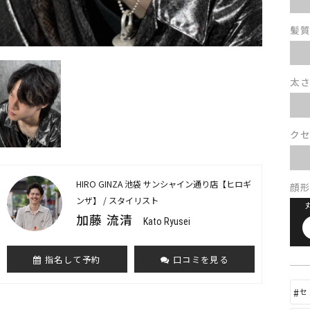
髪
太
ク
HIRO GINZA 池袋 サンシャイン通り店【ヒロギ
顔
ンザ】 / スタイリスト
加藤 流清
Kato Ryusei
指名して予約
口コミを見る
セ