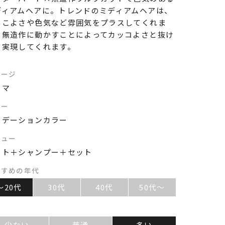
ディアムヘアに。トレンドのミディアムヘアは、
っこよさや色気など雰囲気をプラスしてくれま
！無造作に動かすことによってカッコよさと抜け
を実現してくれます。
メージ
ーマ
ラー
ラデーションカラー
ニュー
ット＋シャンプー＋セット
すすめの年代
～20代
30代
40代
50代～
量
少ない
普通
多い