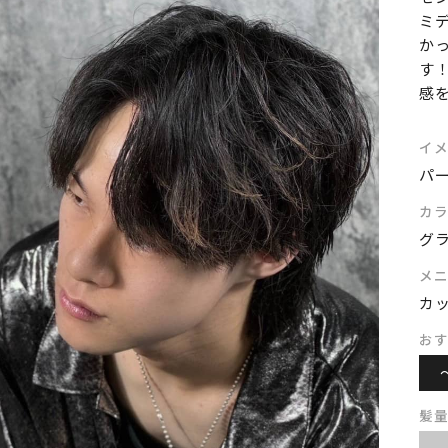
ミ
か
す
感
イ
パ
カ
グ
メ
カ
お
髪